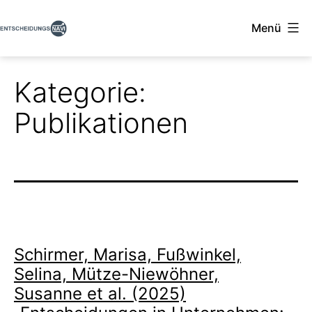
Zum
Menü
Inhalt
Entscheidungsnavi
springen
Kategorie:
Publikationen
Schirmer, Marisa, Fußwinkel,
Selina, Mütze-Niewöhner,
Susanne et al. (2025)