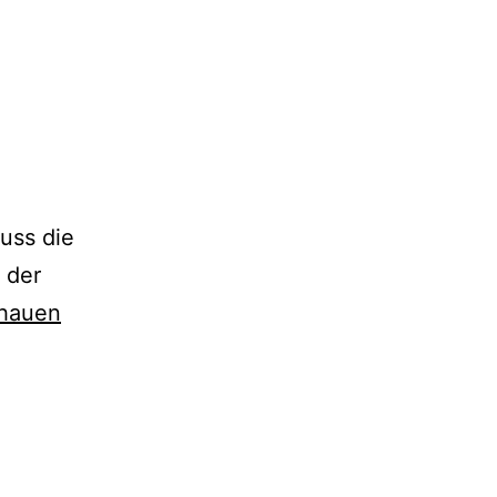
luss die
 der
hauen