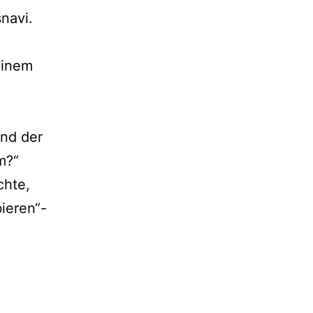
navi.
einem
und der
m?“
chte,
ieren“-