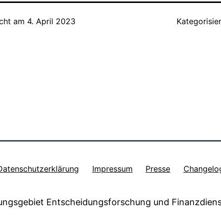
icht am
4. April 2023
Kategorisie
ion
Datenschutzerklärung
Impressum
Presse
Changelo
ungsgebiet Entscheidungsforschung und Finanzdiens