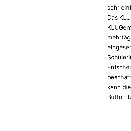
sehr ein
Das KLUG
KLUGent
mehrtägi
eingeset
Schüleri
Entsche
beschäft
kann di
Button t